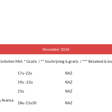
November 2026
iviteiten Met:
* Gratis / ** Inschrijving & gratis / *** Betalend & in
17u-22u
RAZ
19u -22u
RAZ
15u
RAZ
& Avansa
18u-21u30
RAZ