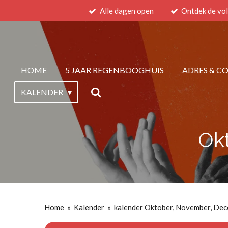
Alle dagen open
Ontdek de vol
Ga
direct
naar
de
hoofdinhoud
HOME
5 JAAR REGENBOOGHUIS
ADRES & C
KALENDER
Ok
Home
»
Kalender
»
kalender Oktober, November, De