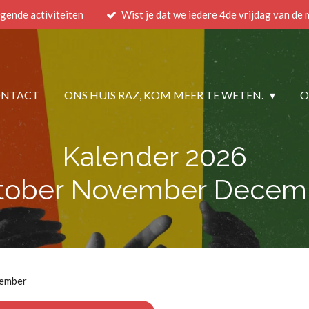
gende activiteiten
Wist je dat we iedere 4de vrijdag van de
ONTACT
ONS HUIS RAZ, KOM MEER TE WETEN.
O
Kalender 2026
tober November Decem
cember