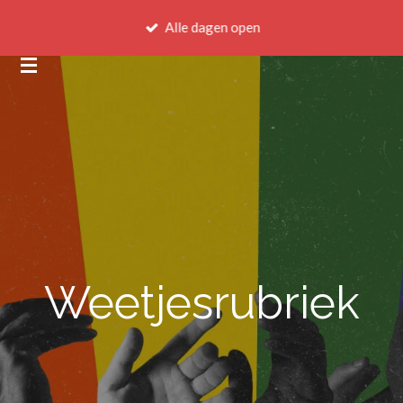
Ga
Alle dagen open
direct
naar
de
hoofdinhoud
Weetjesrubriek