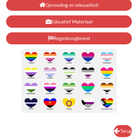
Opvoeding en seksualiteit
Educatief Materiaal
Regenboogbeleid
Terug