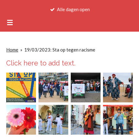
Ga
Alle dagen open
direct
naar
de
hoofdinhoud
Home
»
19/03/2023: Sta op tegen racisme
Click here to add text.