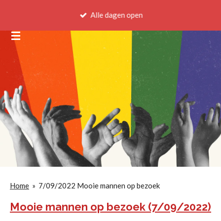
Ga
Alle dagen open
direct
naar
de
hoofdinhoud
Home
»
7/09/2022 Mooie mannen op bezoek
Mooie mannen op bezoek (7/09/2022)